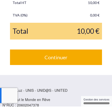
Total HT
10,00 €
TVA (0%)
0,00 €
Total
10,00 €
Continuer
Chrystal Luz - UNIS - UNID@S - UNITED
EIRL : Tout le Monde en Rêve
Gestion des services
N°RUC : 20602047378
Terreno Margaritayoc Sambaray Alto